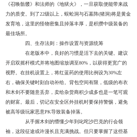
《召唤骷髅》和法师的《地狱火》，一旦获取便能带来战
力的质变。到了22级以上，蜈蚣洞与石墓阵(猪洞)将是黄金
发育地，这里的怪物密集且掉落丰厚，是积攒中级装备的
最佳场所。
四、生存法则：操作设置与资源统筹
在老版本中，良好的习惯是活下去的关键。建议
开启双摇杆模式并将地图缩放调至80%，以获得更宽广的
视野。在挂机设置上，将红蓝药的使用比例设为30%左
右，确保关键时刻自动补给。背包空间有限，低级的布衣
和木剑不要随意丢弃，卖给杂货商积少成多也是一笔可观
的财富。最后，切记在安全区外挂机时要保持警惕，避免
被高等级玩家恶意PK导致装备掉落。
从手握木剑的懵懂少年到叱咤沙巴克的行会领
袖，这段征途或许漫长且充满挑战。但只要掌握了这些基