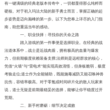
有一键满级的经典老版本传奇中，一切都显得那么纯粹而
硬核。对于初入玛法大陆的新手勇士而言，掌握正确的起
步姿势是迈向巅峰的第一步。以下为您奉上详尽的入门指
南，助您重温当年的感动。
一、职业抉择：寻找你的天命之路
踏入游戏的第一件事便是选择职业。在经典的战
法道体系中，战士是近战肉盾，拥有极高的血量与爆发
力，但前期极度依赖装备支撑;法师则是远程群攻的核心，
凭借“火墙”与“雷电术”能实现高效清怪，但身板脆弱，极度
考验走位;道士作为全能辅助，既能施毒减防又能召唤神兽
抗伤，容错率极高。对于零氪或时间碎片化的散人玩家来
说，道士无疑是前期最稳妥的选择，能够让你平稳度过开
荒期。
二、新手村磨砺：细节决定成败