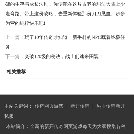
础的生存与成长法则，你便能在这片古老的玛法大陆上少
走弯路。带上这份攻略，去重新体验那份刀刀见血、步步
为营的纯粹快乐吧!
上一篇：
玩了10年传奇才知道，新手村的NPC藏着终极任
务
下一篇：
突破120级的秘诀，战士们速来围观！
相关推荐
本站关键词：
传奇网页游戏
|
新开传奇
|
热血传奇新开
私服
本站简介：全新的新开传奇网页游戏每天为大家搜集各种