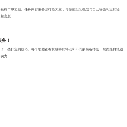
，获得丰厚奖励。任务内容主要以打怪为主，可提前组队挑战与自己等级相近的怪
变版...
装备！
出了一些打宝的技巧。每个地图都有其独特的特点和不同的装备掉落，然而经典地图
力...