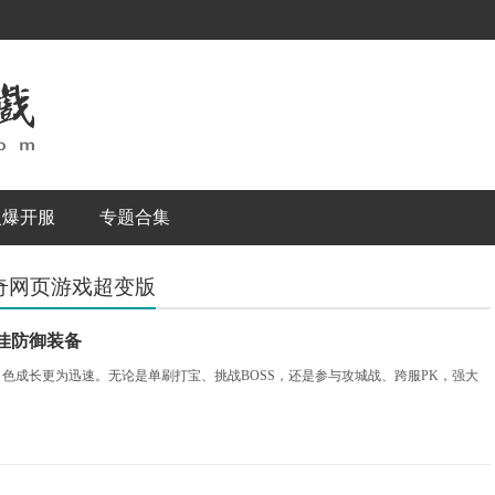
火爆开服
专题合集
 传奇网页游戏超变版
佳防御装备
成长更为迅速。无论是单刷打宝、挑战BOSS，还是参与攻城战、跨服PK，强大