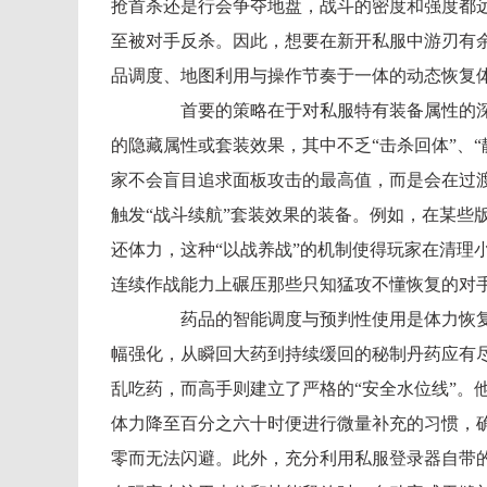
抢首杀还是行会争夺地盘，战斗的密度和强度都
至被对手反杀。因此，想要在新开私服中游刃有
品调度、地图利用与操作节奏于一体的动态恢复
首要的策略在于对私服特有装备属性的深
的隐藏属性或套装效果，其中不乏“击杀回体”、“
家不会盲目追求面板攻击的最高值，而是会在过
触发“战斗续航”套装效果的装备。例如，在某些
还体力，这种“以战养战”的机制使得玩家在清理
连续作战能力上碾压那些只知猛攻不懂恢复的对
药品的智能调度与预判性使用是体力恢复
幅强化，从瞬回大药到持续缓回的秘制丹药应有
乱吃药，而高手则建立了严格的“安全水位线”。
体力降至百分之六十时便进行微量补充的习惯，
零而无法闪避。此外，充分利用私服登录器自带的