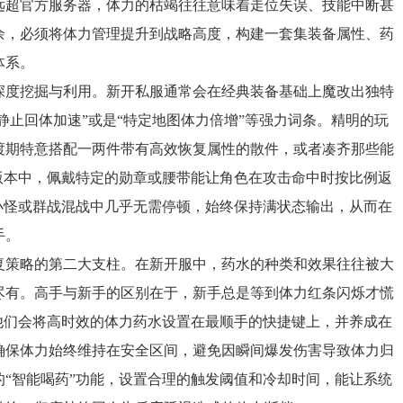
远超官方服务器，体力的枯竭往往意味着走位失误、技能中断甚
余，必须将体力管理提升到战略高度，构建一套集装备属性、药
体系。
度挖掘与利用。新开私服通常会在经典装备基础上魔改出独特
静止回体加速”或是“特定地图体力倍增”等强力词条。精明的玩
渡期特意搭配一两件带有高效恢复属性的散件，或者凑齐那些能
版本中，佩戴特定的勋章或腰带能让角色在攻击命中时按比例返
小怪或群战混战中几乎无需停顿，始终保持满状态输出，从而在
手。
策略的第二大支柱。在新开服中，药水的种类和效果往往被大
尽有。高手与新手的区别在于，新手总是等到体力红条闪烁才慌
他们会将高时效的体力药水设置在最顺手的快捷键上，并养成在
确保体力始终维持在安全区间，避免因瞬间爆发伤害导致体力归
“智能喝药”功能，设置合理的触发阈值和冷却时间，能让系统