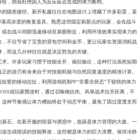
补给，彻底杜绝因人为反应延迟造成的体力断档。
的隐形捷径。新开私服往往在地图设计上埋藏了许多彩蛋，某
掉落高浓度的恢复道具。熟悉这些固定刷新点的玩家，会在战斗
，或在战斗间隙迅速移动至泉眼附近，利用环境效果实现体力的
力，不仅节省了宝贵的背包空间和金币，更让玩家在资源消耗战
钟，而这几分钟往往就是决定胜负的关键。
术。许多玩家习惯于技能全开、疯狂输出，这种打法虽然短期
真正的游刃有余来自于对技能耗能与自然回复速度的精准计算。
短暂的移动拉扯，利用游戏机制中“非重击状态”下较快的体力
OSS或玩家围攻时，通过召唤物抗伤、风筝战术拉开距离，不
。这种节奏感让体力槽始终处于动态平衡，避免了因过度透支而
基石。在新开服的喧嚣与诱惑中，急躁是体力管理的大敌。一
的追击或错误的技能释放，这些都是体力的巨大浪费。保持冷静