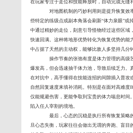
在玩家专注于走位和技能释放时，自动完成无缝
对地图机制的巧妙利用则是提升恢复效率
些特定的练级点或副本角落会刷新“体力泉眼”或
中通过精妙的走位，刻意引导怪物经过这些区域
快速回满。这种将地形优势转化为恢复优势的能
中占据了天然的主动权，能够比敌人多坚持几分
操作节奏的张弛有度是体力管理的高级艺
爆发高，但会迅速抽干体力池，导致后续乏力。
在对抗中，高手懂得在技能连招的间隙插入普攻或
自然回复速度来填补消耗。特别是在面对高难度B
仅能规避伤害，更能争取到宝贵的体力喘息时间
陷入任人宰割的境地。
最后，心态的沉稳是执行所有恢复策略的
旦心态失衡，玩家往往会做出无谓的奔跑、盲目