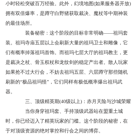
小时轻松突破百万经验。此外，幻境地图(如果服务器开放)
拥有双倍爆率，是蹲守白野猪获取裁决、魔杖等中期神装
的最佳场所。
装备秘密：这个阶段的目标非常明确——祖玛套
装。祖玛寺庙五层以上会刷新大量的祖玛卫士和雕像，它
们有概率掉落祖玛首饰。而祖玛七层大厅的祖玛教主，更
是裁决之杖、骨玉权杖和龙纹剑的稳定产出者。散人玩家
如果抢不过大行会，不妨去祖玛五层、六层蹲守那些随机
刷新的“极品祖玛怪”，它们同样有极低概率爆出祖玛武
器。
三、顶级精英期(40级以上)：赤月天险与沙城荣耀
当你身穿祖玛套、手持顶级武器站在盟重土城
时，你已经迈入了精英玩家的门槛。这个阶段的秘密，在
于对顶级资源的绝对掌控和行会之间的博弈。