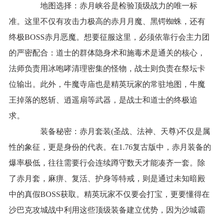
地图选择：赤月峡谷是检验顶级战力的唯一标
准。这里不仅有攻击力极高的赤月月魔、黑锷蜘蛛，还有
终极BOSS赤月恶魔。想要征服这里，必须依靠行会主力团
的严密配合：道士的群体隐身术和施毒术是通关的核心，
法师负责用冰咆哮清理密集的怪物，战士则负责在祭坛卡
位输出。此外，牛魔寺庙也是精英玩家的常驻地图，牛魔
王掉落的怒斩、逍遥扇等武器，是战士和道士的终极追
求。
装备秘密：赤月套装(圣战、法神、天尊)不仅是属
性的象征，更是身份的代表。在1.76复古版中，赤月装备的
爆率极低，往往需要行会连续蹲守数天才能凑齐一套。除
了赤月套，麻痹、复活、护身等特戒，则是通过未知暗殿
中的真假BOSS获取。精英玩家不仅要会打宝，更要懂得在
沙巴克攻城战中利用这些顶级装备建立优势，因为沙城霸