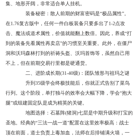
集、地形开阔，非常适合单人挂机。
装备秘密：散人前期的财富密码是“极品属性”。
在1.76复古版中，任何一件白板装备只要多出了1-2点攻
击、魔法或道术属性，价值就能翻上数倍。因此，养成“打
到的装备先看属性再卖店”的习惯至关重要。此外，在僵尸
洞和沃玛森林打到的祈祷头盔、沃玛首饰等，虽然自己用
不上，但在前期交易行里都是硬通货。
二、进阶成长期(31-40级)：团队雏形与祖玛之谜
升到35级学会终极技能后，你就正式告别了菜鸟
行列。这个阶段，单打独斗的效率会大幅下降，学会“抱大
腿”或组建固定队是成为精英的关键。
地图选择：石墓阵(猪洞)七层是中期升级和打宝的
圣地。经典的“三法一战一道”配置在这里效率极高：战士
顶在前面，道士负责上毒加血，法师在后排铺满火墙，一