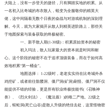
大陆上，没有一步登天的捷径，只有脚踏实地的积累。从
一名初入比奇城的布衣散人，蜕变为全服敬仰的精英大
佬，这中间隔着无数个日夜的奋战与对游戏机制的深刻理
解。今天，就为大家揭开从散人到精英进阶路上，那些关
于地图探索与装备获取的终极秘密。
一、新手散人期(1-30级)：积累原始资本的秘密
初入玛法，散人玩家最大的资本就是时间和耐
心。这个阶段的秘密不在于追求顶级装备，而在于如何高
效地积累“第一桶金”。
地图选择： 1-22级时，老老实实待在比奇城外杀
鸡挖矿，或者前往骷髅洞、僵尸洞(矿洞)刷怪。僵尸洞不仅
能提供不错的经验，更是所有职业终极技能书(《召唤神
兽》、《烈火剑法》、《魔法盾》)的唯二产地。22级之
后，蜈蚣洞(死亡山谷)是散人升级的绝佳去处，这里怪物密